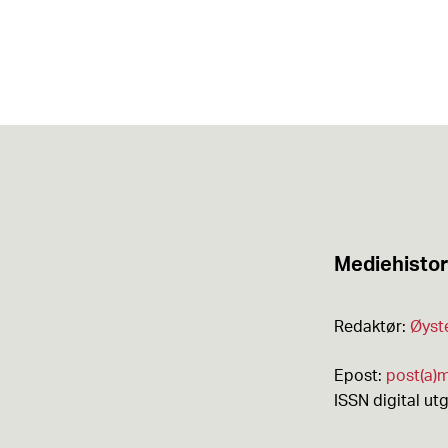
Mediehistor
Redaktør:
Øyst
Epost:
post(a)m
ISSN digital ut