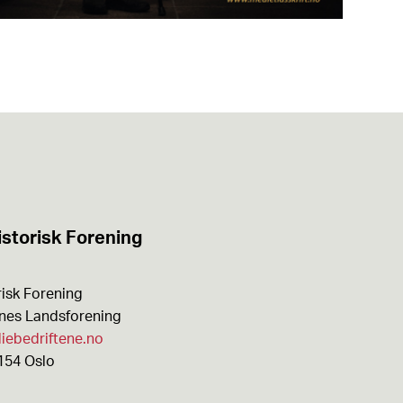
Mediehistorisk Tidsskrift nr. 1 2025
(43)
Les utgaven
storisk Forening
isk Forening
enes Landsforening
iebedriftene.no
154 Oslo