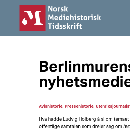
Berlinmurens
nyhetsmedi
Avishistorie
Pressehistorie
Utenriksjournalis
Hva hadde Ludvig Holberg å si om temaet «
offentlige samtalen som dreier seg om
hv