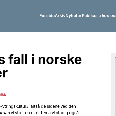
Forside
Arkiv
Nyheter
Publisere hos os
 fall i norske
er
tikk
ytringskultur», altså de sidene ved den
ordan
vi ytrer oss – et tema vi stadig også