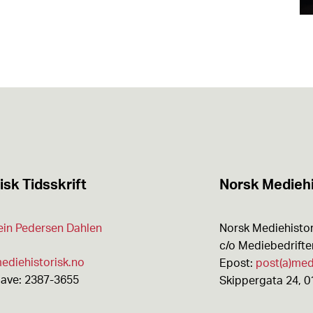
isk Tidsskrift
Norsk Mediehi
ein Pedersen Dahlen
Norsk Mediehistor
c/o Mediebedrift
ediehistorisk.no
Epost:
post(a)med
gave: 2387-3655
Skippergata 24, 0