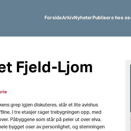
Forside
Arkiv
Nyheter
Publisere hos os
t Fjeld-Ljom
orie
kens grep igjen diskuteres, står et lite avishus
ffline. I tre etasjer rager trebygningen opp, med
over. Påbyggene som står på peler ut over elva,
 hele bygget oser av personlighet, og stemningen