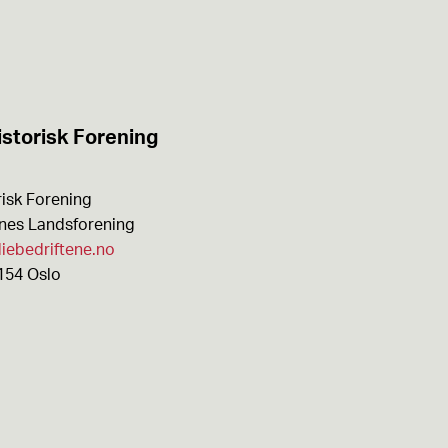
Les utgaven
storisk Forening
isk Forening
enes Landsforening
iebedriftene.no
154 Oslo