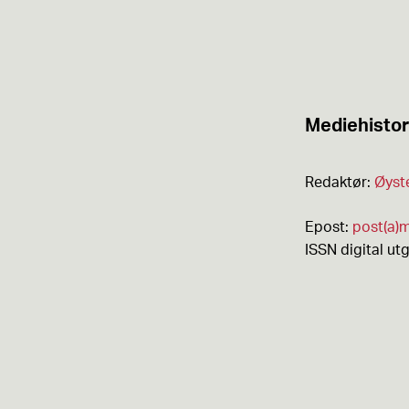
Mediehistor
Redaktør:
Øyst
Epost:
post(a)m
ISSN digital ut