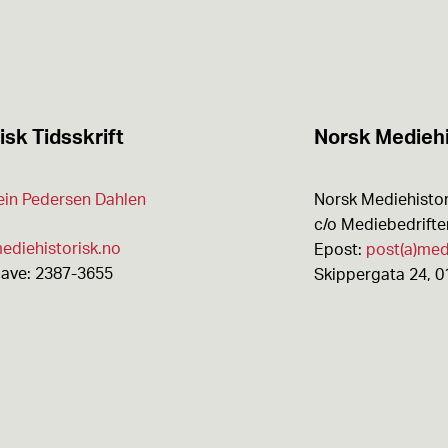
isk Tidsskrift
Norsk Mediehi
ein Pedersen Dahlen
Norsk Mediehistor
c/o Mediebedrift
ediehistorisk.no
Epost:
post(a)med
gave: 2387-3655
Skippergata 24, 0