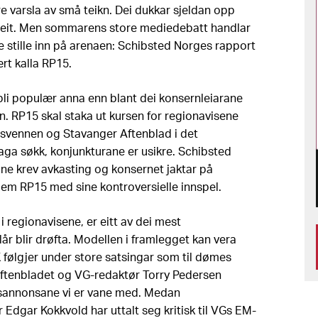
e varsla av små teikn. Dei dukkar sjeldan opp
eit. Men sommarens store mediedebatt handlar
 stille inn på arenaen: Schibsted Norges rapport
rt kalla RP15.
å bli populær anna enn blant dei konsernleiarane
n. RP15 skal staka ut kursen for regionavisene
svennen og Stavanger Aftenblad i det
laga søkk, konjunkturane er usikre. Schibsted
ne krev avkasting og konsernet jaktar på
kjem RP15 med sine kontroversielle innspel.
 i regionavisene, er eitt av dei mest
r blir drøfta. Modellen i framlegget kan vera
 følgjer under store satsingar som til dømes
Aftenbladet og VG-redaktør Torry Pedersen
sannonsane vi er vane med. Medan
Edgar Kokkvold har uttalt seg kritisk til VGs EM-