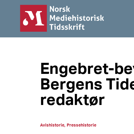
Engebret-be
Bergens Tid
redaktør
Avishistorie
Pressehistorie