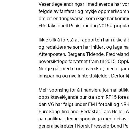
Vesentlege endringar i medieverda har vor
følgde av fanfarar og mykje oppmerksomh
om eit endringsvarsel som ikkje har komme
«Redaksjonell Posisjonering 2015», populæ
Ikkje slik å forstå at rapporten har rukke 
og redaktørane som har initiert og laga ha
Aftenposten, Bergens Tidende, Fædreland
uoversiktlege farvatnet fram til 2015. Opp
Norge går med store overskot, men eigara
innsparing og nye inntektskjelder. Derfor 
Meir sponsing for å finansiera journalistikk
oppsiktsvekkjande punkta som RP15 foreslå
den VG har følgt under EM i fotball og NRK
EuroSong-finalane. Redaktør Lars Helle i 
samanliknar denne sponsinga med dei avi
generalsekretær i Norsk Presseforbund Per 