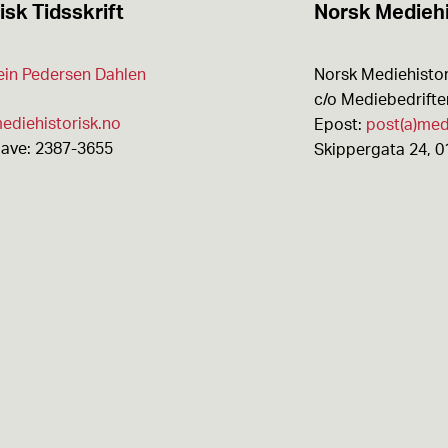
isk Tidsskrift
Norsk Mediehi
ein Pedersen Dahlen
Norsk Mediehistor
c/o Mediebedrift
ediehistorisk.no
Epost:
post(a)med
gave: 2387-3655
Skippergata 24, 0