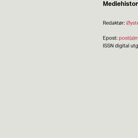
Mediehistor
Redaktør:
Øyst
Epost:
post(a)m
ISSN digital ut