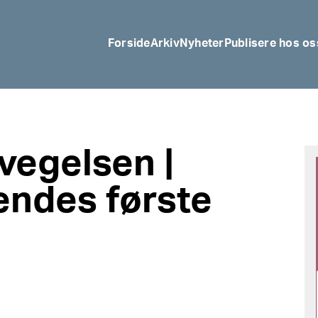
Forside
Arkiv
Nyheter
Publisere hos os
vegelsen |
endes første