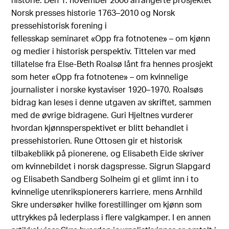
historie. Den 1. november 2006 arrangerte prosjektet
Norsk presses historie 1763–2010 og Norsk
pressehistorisk forening i
fellesskap seminaret «Opp fra fotnotene» – om kjønn
og medier i historisk perspektiv. Tittelen var med
tillatelse fra Else-Beth Roalsø lånt fra hennes prosjekt
som heter «Opp fra fotnotene» – om kvinnelige
journalister i norske kystaviser 1920–1970. Roalsøs
bidrag kan leses i denne utgaven av skriftet, sammen
med de øvrige bidragene. Guri Hjeltnes vurderer
hvordan kjønnsperspektivet er blitt behandlet i
pressehistorien. Rune Ottosen gir et historisk
tilbakeblikk på pionerene, og Elisabeth Eide skriver
om kvinnebildet i norsk dagspresse. Sigrun Slapgard
og Elisabeth Sandberg Solheim gi et glimt inn i to
kvinnelige utenrikspionerers karriere, mens Arnhild
Skre undersøker hvilke forestillinger om kjønn som
uttrykkes på lederplass i flere valgkamper. I en annen