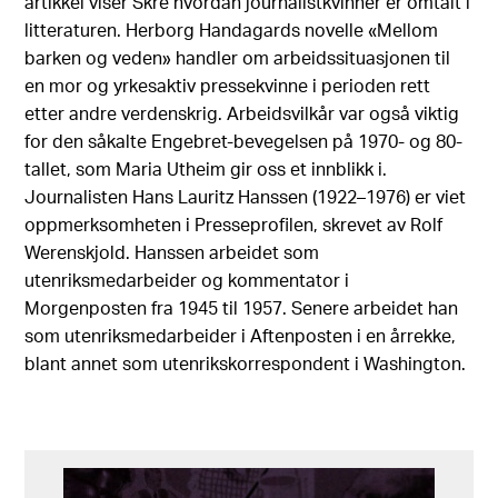
artikkel viser Skre hvordan journalistkvinner er omtalt i
litteraturen. Herborg Handagards novelle «Mellom
barken og veden» handler om arbeidssituasjonen til
en mor og yrkesaktiv pressekvinne i perioden rett
etter andre verdenskrig. Arbeidsvilkår var også viktig
for den såkalte Engebret-bevegelsen på 1970- og 80-
tallet, som Maria Utheim gir oss et innblikk i.
Journalisten Hans Lauritz Hanssen (1922–1976) er viet
oppmerksomheten i Presseprofilen, skrevet av Rolf
Werenskjold. Hanssen arbeidet som
utenriksmedarbeider og kommentator i
Morgenposten fra 1945 til 1957. Senere arbeidet han
som utenriksmedarbeider i Aftenposten i en årrekke,
blant annet som utenrikskorrespondent i Washington.