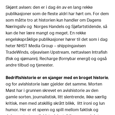
Skjønt avisen: den er i dag én av en lang rekke
publikasjoner som de fleste aldri har hørt om. For dem
som måtte tro at historien kun handler om Dagens
Næringsliv og Norges Handels og Sjøfartstidende, så
kan de her lære mangt og meget. En rekke
engelskspråklige publikasjoner hører til det som i dag
heter NHST Media Group – shippingavisen
TradeWinds, oljeavisen Upstream, nettavisen Intrafish
(fisk og sjømann), Recharge (fornybar energi) og også
andre tilbud og tjenester.
Bedriftshistorie er en sjanger med en broget historie
,
og for avishistorie især gjelder det samme. Morten
Møst har i grunnen skrevet en avishistorie av den
gamle sorten, journalistisk, litt slentrende, ikke særlig
kritisk, men med atskillig skrått blikk, litt ironi og lun
humor. Her er et spenn og spill mellom faktisk og