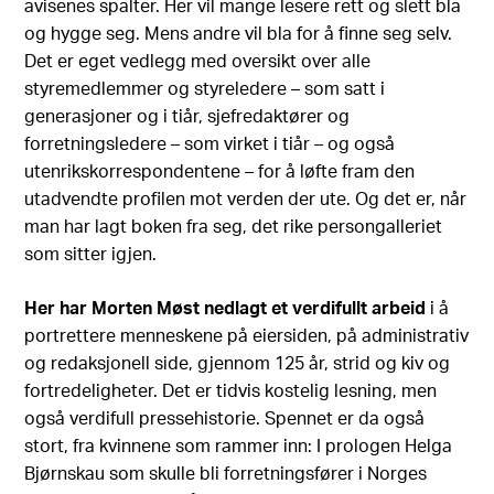
avisenes spalter. Her vil mange lesere rett og slett bla
og hygge seg. Mens andre vil bla for å finne seg selv.
Det er eget vedlegg med oversikt over alle
styremedlemmer og styreledere – som satt i
generasjoner og i tiår, sjefredaktører og
forretningsledere – som virket i tiår – og også
utenrikskorrespondentene – for å løfte fram den
utadvendte profilen mot verden der ute. Og det er, når
man har lagt boken fra seg, det rike persongalleriet
som sitter igjen.
Her har Morten Møst nedlagt et verdifullt arbeid
i å
portrettere menneskene på eiersiden, på administrativ
og redaksjonell side, gjennom 125 år, strid og kiv og
fortredeligheter. Det er tidvis kostelig lesning, men
også verdifull pressehistorie. Spennet er da også
stort, fra kvinnene som rammer inn: I prologen Helga
Bjørnskau som skulle bli forretningsfører i Norges