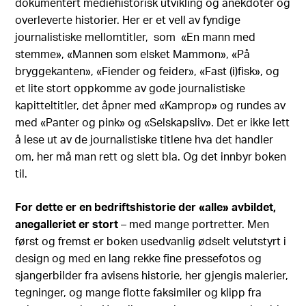
dokumentert mediehistorisk utvikling og anekdoter og
overleverte historier. Her er et vell av fyndige
journalistiske mellomtitler, som «En mann med
stemme», «Mannen som elsket Mammon», «På
bryggekanten», «Fiender og feider», «Fast (i)fisk», og
et lite stort oppkomme av gode journalistiske
kapitteltitler, det åpner med «Kamprop» og rundes av
med «Panter og pink» og «Selskapsliv». Det er ikke lett
å lese ut av de journalistiske titlene hva det handler
om, her må man rett og slett bla. Og det innbyr boken
til.
For dette er en bedriftshistorie der «alle» avbildet,
anegalleriet er stort
– med mange portretter. Men
først og fremst er boken usedvanlig ødselt velutstyrt i
design og med en lang rekke fine pressefotos og
sjangerbilder fra avisens historie, her gjengis malerier,
tegninger, og mange flotte faksimiler og klipp fra