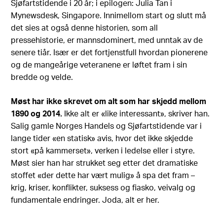
Sjøfartstidende i 20 år; i epilogen: Julia Tan i
Mynewsdesk, Singapore. Innimellom start og slutt må
det sies at også denne historien, som all
pressehistorie, er mannsdominert, med unntak av de
senere tiår. Især er det fortjenstfull hvordan pionerene
og de mangeårige veteranene er løftet fram i sin
bredde og velde.
Møst har ikke skrevet om alt som har skjedd mellom
1890 og 2014.
Ikke alt er «like interessant», skriver han.
Salig gamle Norges Handels og Sjøfartstidende var i
lange tider «en statisk» avis, hvor det ikke skjedde
stort «på kammerset», verken i ledelse eller i styre.
Møst sier han har strukket seg etter det dramatiske
stoffet «der dette har vært mulig» å spa det fram –
krig, kriser, konflikter, suksess og fiasko, veivalg og
fundamentale endringer. Joda, alt er her.