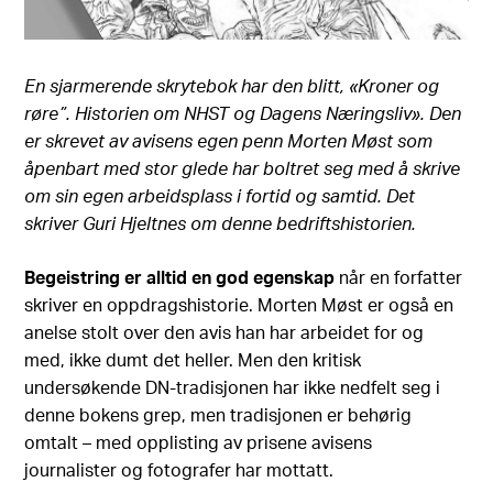
En sjarmerende skrytebok har den blitt, «Kroner og
røre”. Historien om NHST og Dagens Næringsliv». Den
er skrevet av avisens egen penn Morten Møst som
åpenbart med stor glede har boltret seg med å skrive
om sin egen arbeidsplass i fortid og samtid. Det
skriver Guri Hjeltnes om denne bedriftshistorien.
Begeistring er alltid en god egenskap
når en forfatter
skriver en oppdragshistorie. Morten Møst er også en
anelse stolt over den avis han har arbeidet for og
med, ikke dumt det heller. Men den kritisk
undersøkende DN-tradisjonen har ikke nedfelt seg i
denne bokens grep, men tradisjonen er behørig
omtalt – med opplisting av prisene avisens
journalister og fotografer har mottatt.