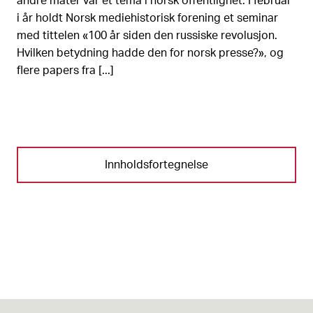
andre måter var et tema i norsk offentlighet. I februar
i år holdt Norsk mediehistorisk forening et seminar
med tittelen «100 år siden den russiske revolusjon.
Hvilken betydning hadde den for norsk presse?», og
flere papers fra [...]
Innholdsfortegnelse