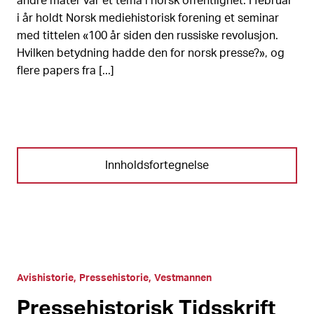
andre måter var et tema i norsk offentlighet. I februar
i år holdt Norsk mediehistorisk forening et seminar
med tittelen «100 år siden den russiske revolusjon.
Hvilken betydning hadde den for norsk presse?», og
flere papers fra [...]
Innholdsfortegnelse
Avishistorie
Pressehistorie
Vestmannen
Pressehistorisk Tidsskrift