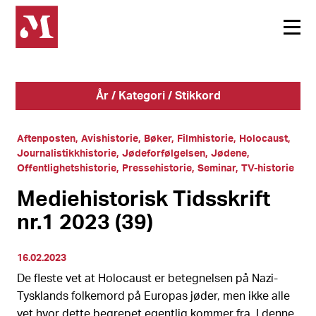
År / Kategori / Stikkord
Aftenposten
Avishistorie
Bøker
Filmhistorie
Holocaust
Journalistikkhistorie
Jødeforfølgelsen
Jødene
Offentlighetshistorie
Pressehistorie
Seminar
TV-historie
Mediehistorisk Tidsskrift
nr.1 2023 (39)
16.02.2023
De fleste vet at Holocaust er betegnelsen på Nazi-
Tysklands folkemord på Europas jøder, men ikke alle
vet hvor dette begrepet egentlig kommer fra. I denne